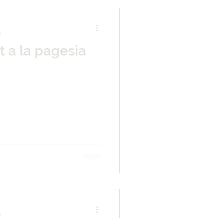
a
 a la pagesia
a