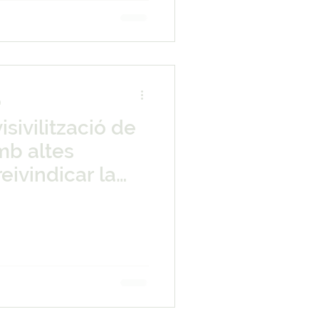
a
isivilització de
mb altes
reivindicar la
majors recursos
coles i instituts