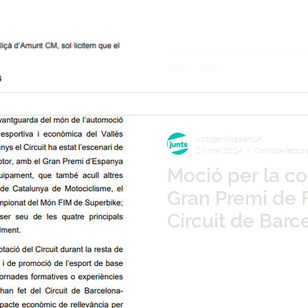
juntsperllicadamun
27 mar 2024
0 min de lectur
Moció per la co
Gran Premi de F
Circuit de Barc
Catalunya més 