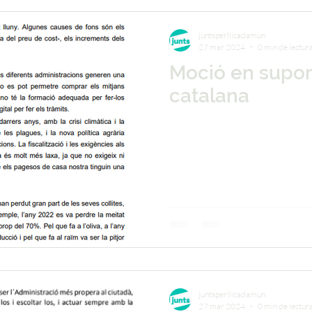
juntsperllicadamun
27 mar 2024
0 min de lectur
Moció en suport
catalana
juntsperllicadamun
27 mar 2024
0 min de lectur