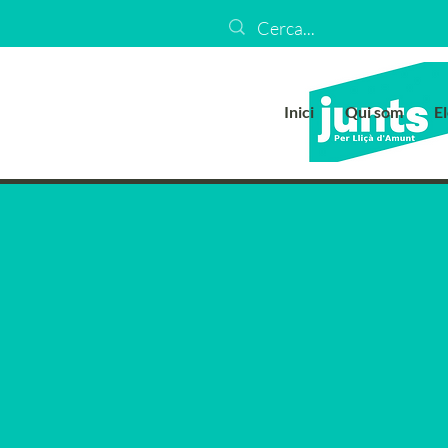
Inici
Qui som
E