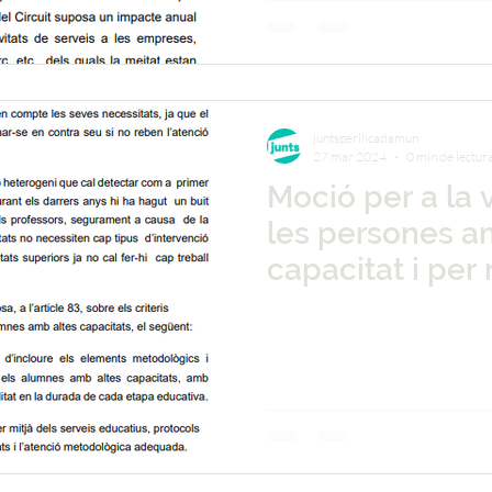
juntsperllicadamun
27 mar 2024
0 min de lectur
Moció per a la v
les persones a
capacitat i per 
destinació de 
a l'EAP, a les es