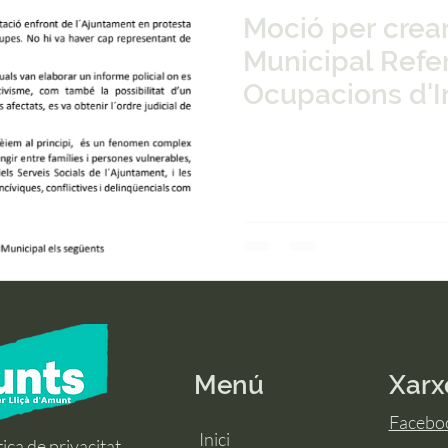
Moció per crear
Municipal Refe
Ocupacions d'
Menú
Xarx
Facebo
Inici
tica de privacitat