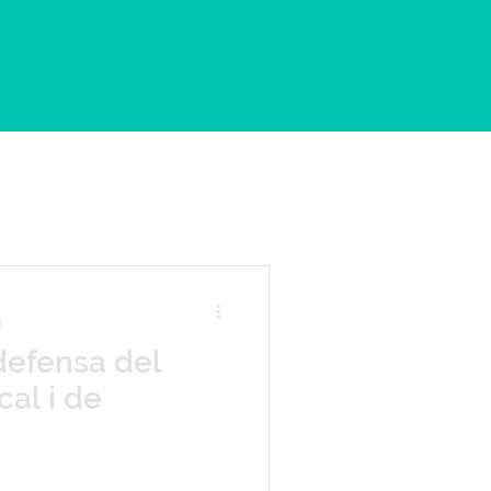
a
defensa del
cal i de