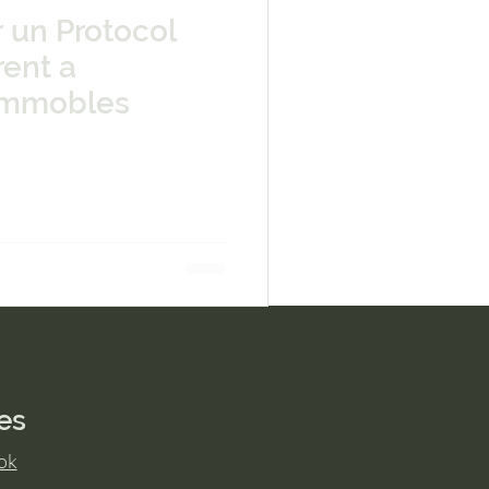
 un Protocol
rent a
Immobles
es
ok