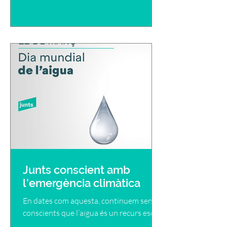
Junts conscient amb
l'emergència climàtica
En dates com aquesta, continuem sent
conscients que l’aigua és un recurs escàs.