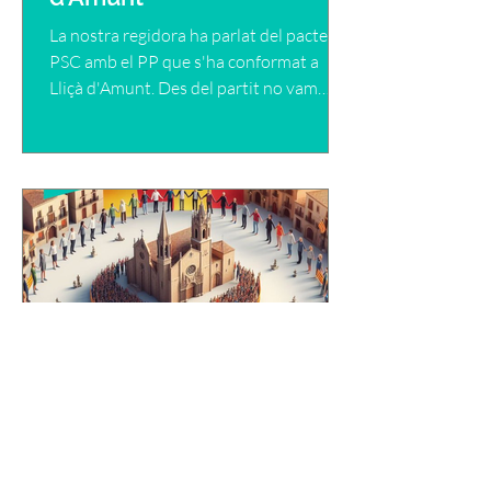
La nostra regidora ha parlat del pacte del
PSC amb el PP que s'ha conformat a
Lliçà d'Amunt. Des del partit no vam
acceptar formar...
Des de Junts per Lliçà