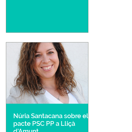
Núria Santacana sobre el
pacte PSC PP a Lliçà
d’Amunt