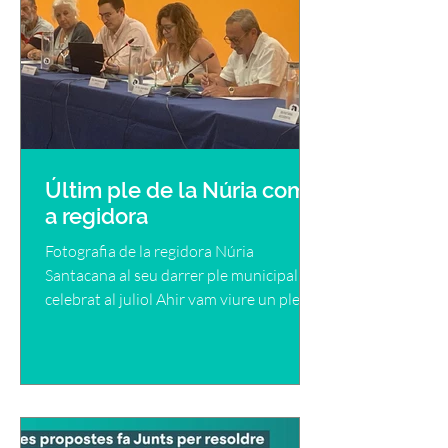
Últim ple de la Núria com
a regidora
Fotografia de la regidora Núria
Santacana al seu darrer ple municipal
celebrat al juliol Ahir vam viure un ple
municipal molt especial ja...