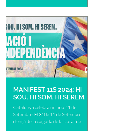
MANIFEST 11S 2024: HI
SOU. HI SOM. HI SEREM.
Catalunya celebra un nou 11 de
Setembre. El 310è 11 de Setembre
d’ençà de la caiguda de la ciutat de
Barcelona sota el jou de les tropes...